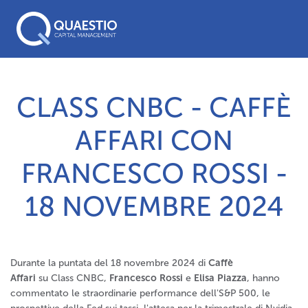
CLASS CNBC - CAFFÈ
AFFARI CON
FRANCESCO ROSSI -
18 NOVEMBRE 2024
Durante la puntata del 18 novembre 2024 di
Caffè
Affari
su Class CNBC,
Francesco Rossi
e
Elisa Piazza
, hanno
commentato le straordinarie performance dell'S&P 500, le