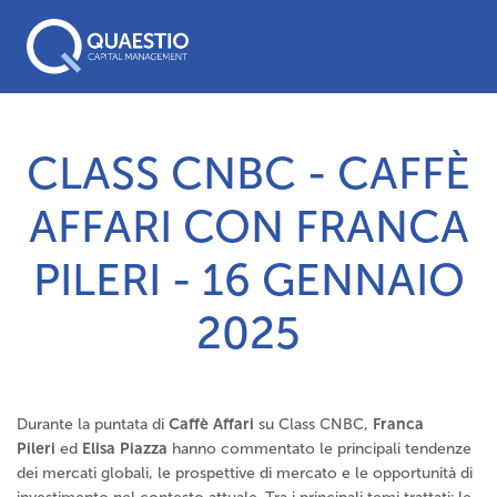
CLASS CNBC - CAFFÈ
AFFARI CON FRANCA
PILERI - 16 GENNAIO
2025
Durante la puntata di
Caffè Affari
su Class CNBC,
Franca
Pileri
ed
Elisa Piazza
hanno commentato le principali tendenze
dei mercati globali, le prospettive di mercato e le opportunità di