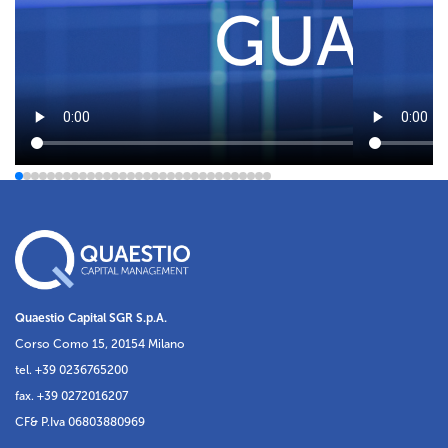
Quaestio Capital SGR S.p.A.
Corso Como 15, 20154 Milano
tel. +39 0236765200
fax. +39 0272016207
CF& P.Iva 06803880969